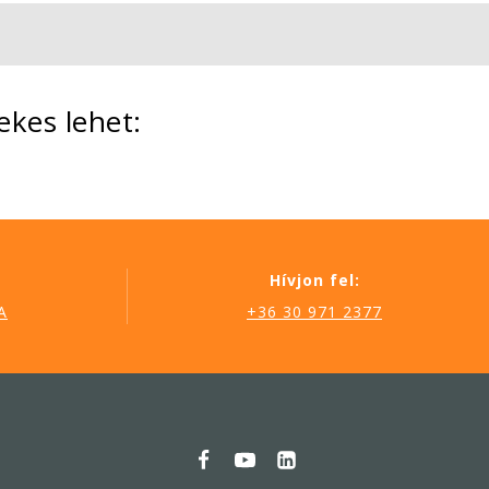
ekes lehet:
Hívjon fel:
A
+36 30 971 2377