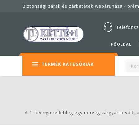
Biztonsági zárak és zárbetétek webáruháza - pré
Telefonsz
FŐOLDAL
TERMÉK KATEGÓRIÁK
A TrioVing eredetileg egy norvég zárgyártó volt,