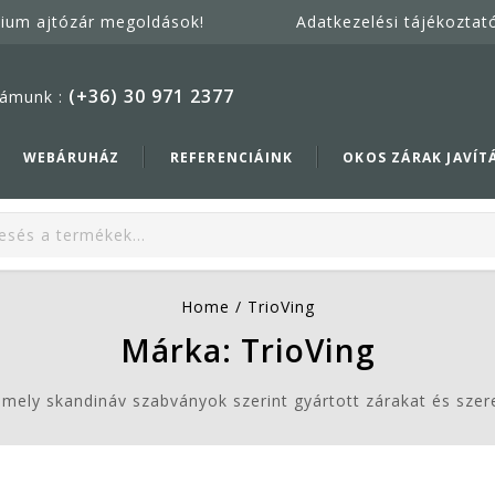
mium ajtózár megoldások!
Adatkezelési tájékoztat
(+36) 30 971 2377
ámunk :
WEBÁRUHÁZ
REFERENCIÁINK
OKOS ZÁRAK JAVÍT
Home
/
TrioVing
Márka:
TrioVing
 amely skandináv szabványok szerint gyártott zárakat és szer