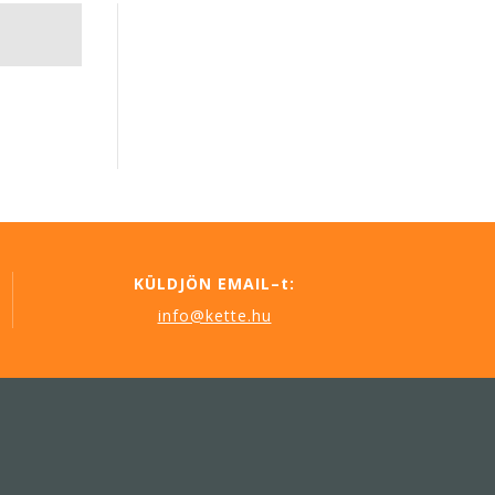
KÜLDJÖN EMAIL–t:
info@kette.hu