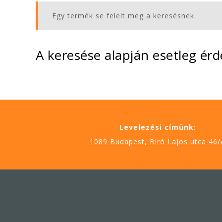
Egy termék se felelt meg a keresésnek.
A keresése alapján esetleg érd
Levelezési címünk:
1089 Budapest, Bíró Lajos utca 46/