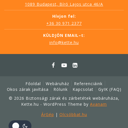
1089 Budapest, Bíró Lajos utca 46/A
Hívjon fel:
+36 30 971 2377
KÜLDJÖN EMAIL–t:
info@kette.hu
Főoldal
Webáruház
Referenciáink
Okos zárak javítása
Rólunk
Kapcsolat
GyIK (FAQ)
© 2026 Biztonsági zárak és zárbetétek webáruháza,
Kette.hu - WordPress Theme by
Avanam
ÁrGép
|
Olcsóbbat.hu