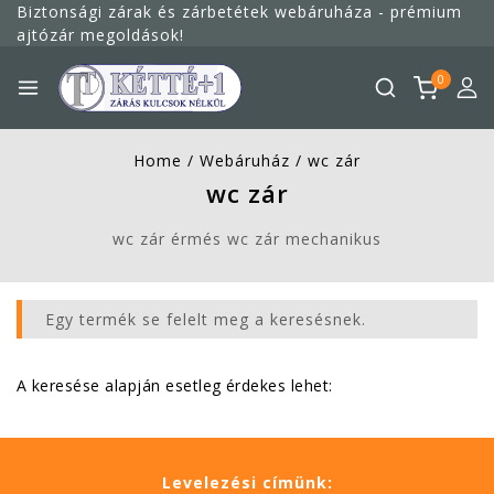
Megszakítás
Biztonsági zárak és zárbetétek webáruháza - prémium
ajtózár megoldások!
0
Home
/
Webáruház
/
wc zár
wc zár
wc zár érmés wc zár mechanikus
Egy termék se felelt meg a keresésnek.
A keresése alapján esetleg érdekes lehet:
Levelezési címünk: