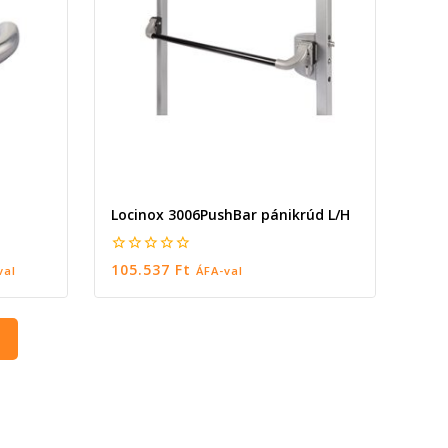
Locinox 3006PushBar pánikrúd L/H
0
105.537
Ft
val
ÁFA-val
5
KOSÁRBA TESZEM