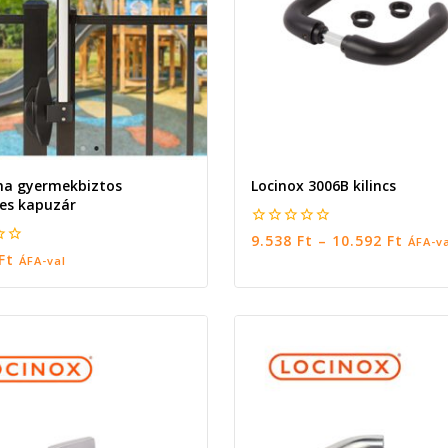
a gyermekbiztos
Locinox 3006B kilincs
es kapuzár
0
9.538
Ft
–
10.592
Ft
ÁFA-v
5
Ft
ÁFA-val
RBA TESZEM
OPCIÓK VÁLASZTÁSA