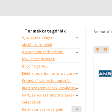
Termékkategóriák
Bemutató
Ajtó szerelvények
Ajtócsukók, hidraulikus
ajtóbehúzók
Ajtóhúzók
Ajtóletűzők
Bevéső másodzár
Bevésőzárak, zártestek
Kilincsek, rozetták
Rászegezős zárak
Skandináv kilincsek
Skandináv rozetták
Zárfogadók