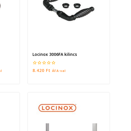
Locinox 3006FA kilincs
0
8.420
Ft
al
ÁFA-val
5
KOSÁRBA TESZEM