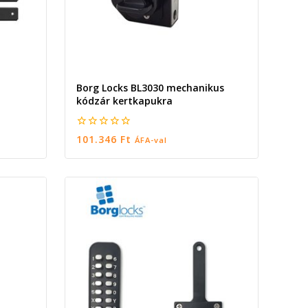
Borg Locks BL3030 mechanikus
kódzár kertkapukra
0
101.346
Ft
ÁFA-val
5
KOSÁRBA TESZEM