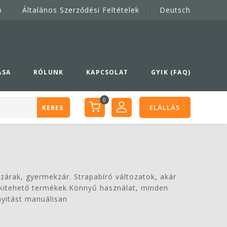
ó
Általános Szerződési Feltételek
Deutsch
ÁSA
RÓLUNK
KAPCSOLAT
GYIK (FAQ)
0
ELÁLLÁS
KERES
dzárak, gyermekzár. Strapabíró változatok, akár
 kitehető termékek.Könnyű használat, minden
nyitást manuálisan