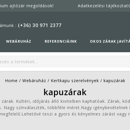
mium ajtózár megoldások!
Adatkezelési tájékoztat
(+36) 30 971 2377
ámunk :
WEBÁRUHÁZ
REFERENCIÁINK
OKOS ZÁRAK JAVÍT
Home
/
Webáruház
/
Kertkapu szerelvények
/
kapuzárak
kapuzárak
árak. Kültéri, időjárás álló kivitelben kaphatóak. Zárak, kó
s. Nagy színválaszték, többféle méret.Nagy igénybevételnek
megfelelő.Lehetővé teszi a gyors és kényelmes zárást vagy 