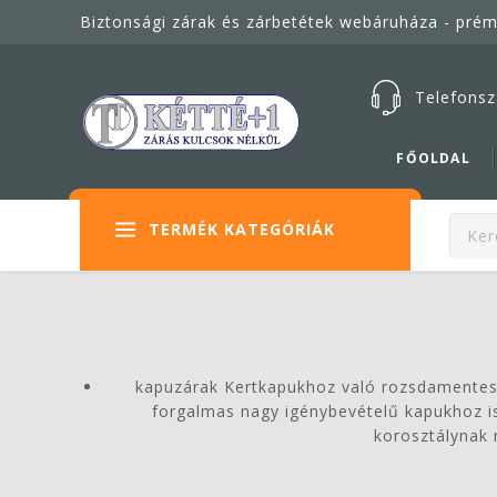
Biztonsági zárak és zárbetétek webáruháza - pré
Telefonsz
FŐOLDAL
TERMÉK KATEGÓRIÁK
kapuzárak
Kertkapukhoz való rozsdamentes z
forgalmas nagy igénybevételű kapukhoz i
korosztálynak 