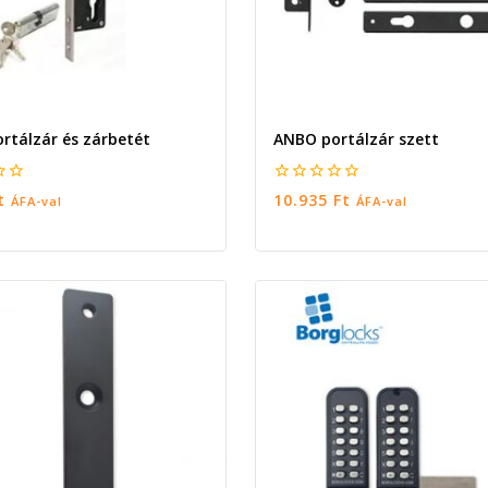
rtálzár és zárbetét
ANBO portálzár szett
0
t
10.935
Ft
ÁFA-val
ÁFA-val
5
RBA TESZEM
OPCIÓK VÁLASZTÁSA