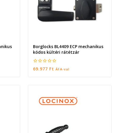
anikus
Borglocks BL4409 ECP mechanikus
kódos kültéri rátétzár
0
69.977
Ft
ÁFA-val
5
KOSÁRBA TESZEM