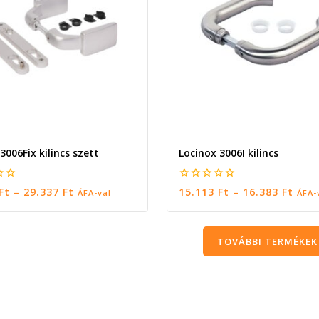
3006Fix kilincs szett
Locinox 3006I kilincs
0
Ft
–
29.337
Ft
15.113
Ft
–
16.383
Ft
ÁFA-val
ÁFA-
5
ÓK VÁLASZTÁSA
OPCIÓK VÁLASZTÁSA
TOVÁBBI TERMÉKEK