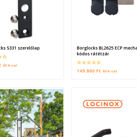
cks S331 szerelőlap
Borglocks BL2625 ECP mech
kódos rátétzár
t
ÁFA-val
0
149.860
Ft
ÁFA-val
5
RBA TESZEM
KOSÁRBA TESZEM