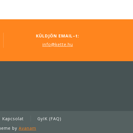
KÜLDJÖN EMAIL–t:
info@kette.hu
Kapcsolat
GyIK (FAQ)
Theme by
Avanam