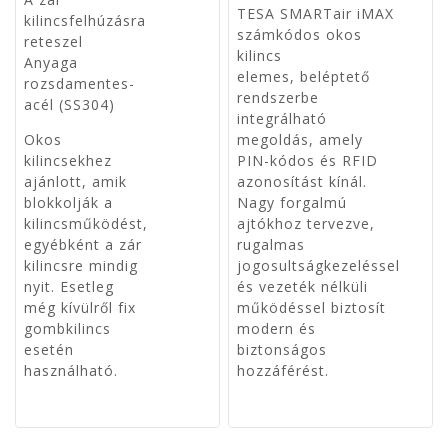
VÁL
TESA SMARTair iMAX
kilincsfelhúzásra
számkódos okos
reteszel
kilincs
Anyaga
elemes, beléptető
rozsdamentes-
rendszerbe
acél (SS304)
integrálható
Okos
megoldás, amely
kilincsekhez
PIN-kódos és RFID
ajánlott, amik
azonosítást kínál.
blokkolják a
Nagy forgalmú
kilincsműködést,
ajtókhoz tervezve,
egyébként a zár
rugalmas
kilincsre mindig
jogosultságkezeléssel
nyit. Esetleg
és vezeték nélküli
még kívülről fix
működéssel biztosít
gombkilincs
modern és
esetén
biztonságos
használható.
hozzáférést.