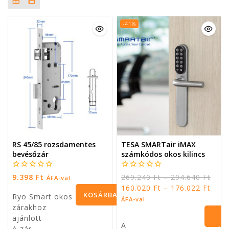
-41%
RS 45/85 rozsdamentes
TESA SMARTair iMAX
bevésőzár
számkódos okos kilincs
0
0
9.398
Ft
269.240
Ft
–
294.640
Ft
ÁFA-val
5
5
160.020
Ft
–
176.022
Ft
KOSÁRBA
Ryo Smart okos
ÁFA-val
zárakhoz
TESZEM
O
ajánlott
A
A zár