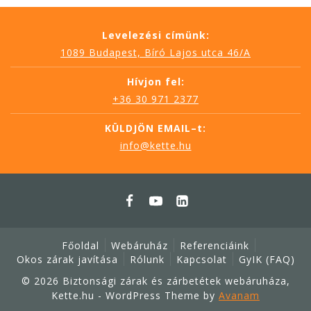
Levelezési címünk:
1089 Budapest, Bíró Lajos utca 46/A
Hívjon fel:
+36 30 971 2377
KÜLDJÖN EMAIL–t:
info@kette.hu
Főoldal
Webáruház
Referenciáink
Okos zárak javítása
Rólunk
Kapcsolat
GyIK (FAQ)
© 2026 Biztonsági zárak és zárbetétek webáruháza,
Kette.hu - WordPress Theme by
Avanam