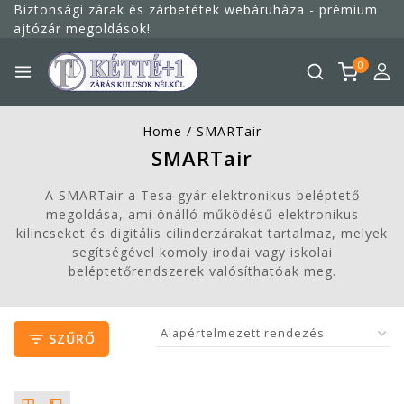
Megszakítás
Biztonsági zárak és zárbetétek webáruháza - prémium
ajtózár megoldások!
0
Home
/
SMARTair
SMARTair
A SMARTair a Tesa gyár elektronikus beléptető
megoldása, ami önálló működésű elektronikus
kilincseket és digitális cilinderzárakat tartalmaz, melyek
segítségével komoly irodai vagy iskolai
beléptetőrendszerek valósíthatóak meg.
SZŰRŐ