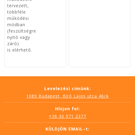
Levelezési címünk:
1089 Budapest, Bíró Lajos utca 46/A
Hívjon fel:
+36 30 971 2377
KÜLDJÖN EMAIL–t: