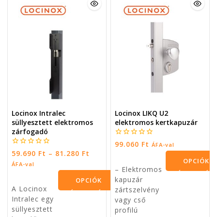
Locinox Intralec
Locinox LIKQ U2
süllyesztett elektromos
elektromos kertkapuzár
zárfogadó
0
99.060
Ft
ÁFA-val
5
0
59.690
Ft
–
81.280
Ft
5
OPCIÓK VÁLASZTÁSA
ÁFA-val
OPCIÓK VÁLASZTÁSA