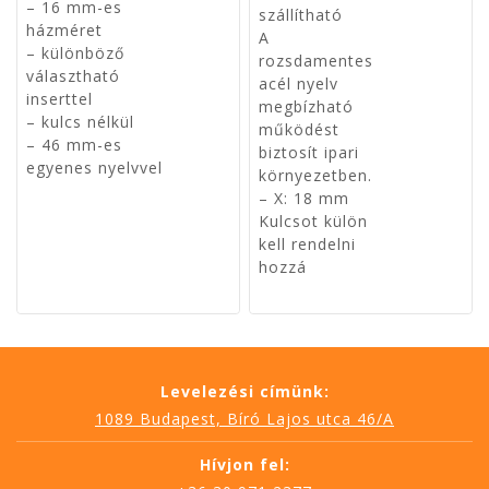
– 16 mm-es
szállítható
házméret
A
– különböző
rozsdamentes
választható
acél nyelv
inserttel
megbízható
– kulcs nélkül
működést
– 46 mm-es
biztosít ipari
egyenes nyelvvel
környezetben.
– X: 18 mm
Kulcsot külön
kell rendelni
hozzá
Levelezési címünk:
1089 Budapest, Bíró Lajos utca 46/A
Hívjon fel: