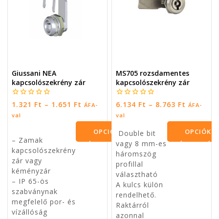
Giussani NEA
MS705 rozsdamentes
kapcsolószekrény zár
kapcsolószekrény zár
0
0
1.321
Ft
–
1.651
Ft
6.134
Ft
–
8.763
Ft
ÁFA-
ÁFA-
5
5
val
val
OPCIÓK
OPCIÓK
Double bit
– Zamak
vagy 8 mm-es
VÁLASZTÁSA
VÁLASZTÁS
kapcsolószekrény
háromszög
zár vagy
profillal
kéményzár
választható
– IP 65-ös
A kulcs külön
szabványnak
rendelhető.
megfelelő por- és
Raktárról
vízállóság
azonnal