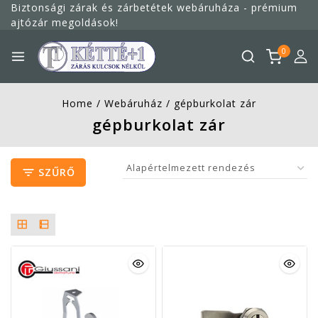
Megszakítás
Biztonsági zárak és zárbetétek webáruháza - prémium
ajtózár megoldások!
0
Home
/
Webáruház
/
gépburkolat zár
gépburkolat zár
SZŰRŐ