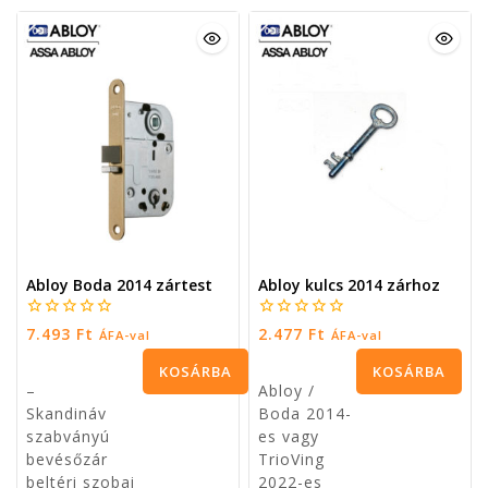
Abloy Boda 2014 zártest
Abloy kulcs 2014 zárhoz
0
0
7.493
Ft
2.477
Ft
ÁFA-val
ÁFA-val
5
5
KOSÁRBA TESZEM
KOSÁRBA TESZEM