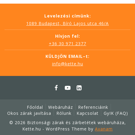
Levelezési címünk:
1089 Budapest, Bíró Lajos utca 46/A
Hívjon fel:
+36 30 971 2377
KÜLDJÖN EMAIL–t:
info@kette.hu
Főoldal
Webáruház
Referenciáink
Okos zárak javítása
Rólunk
Kapcsolat
GyIK (FAQ)
© 2026 Biztonsági zárak és zárbetétek webáruháza,
Kette.hu - WordPress Theme by
Avanam