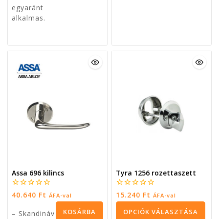
Tyra 640 kilincs Assa,
Abloy, Boda, Trioving
zárakhoz
0
16.256
Ft
ÁFA-val
5
OPCIÓK VÁLASZTÁSA