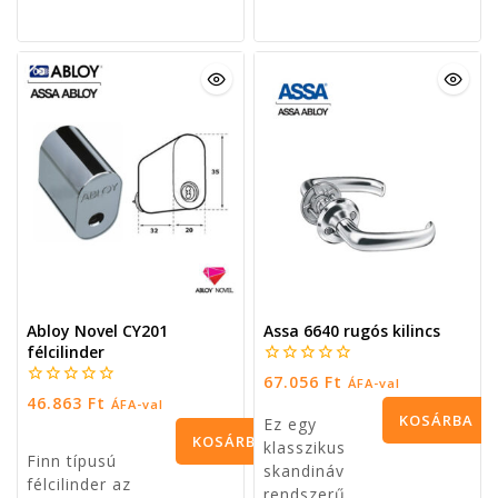
Assa 696 kilincs
Tyra 1256 rozettaszett
0
0
40.640
Ft
15.240
Ft
ÁFA-val
ÁFA-val
5
5
KOSÁRBA TESZEM
OPCIÓK VÁLASZTÁSA