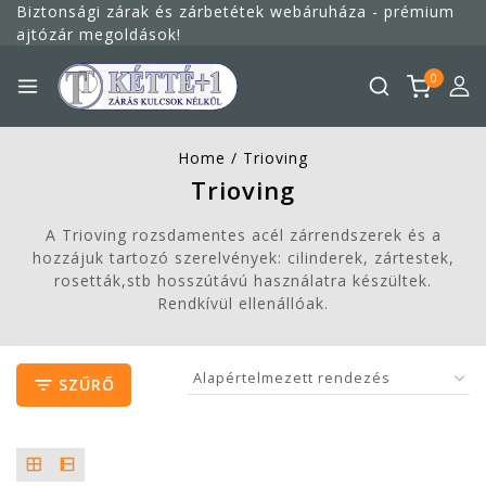
Biztonsági zárak és zárbetétek webáruháza - prémium
ajtózár megoldások!
0
Home
/
Trioving
Trioving
A Trioving rozsdamentes acél zárrendszerek és a
hozzájuk tartozó szerelvények: cilinderek, zártestek,
rosetták,stb hosszútávú használatra készültek.
Rendkívül ellenállóak.
SZŰRŐ