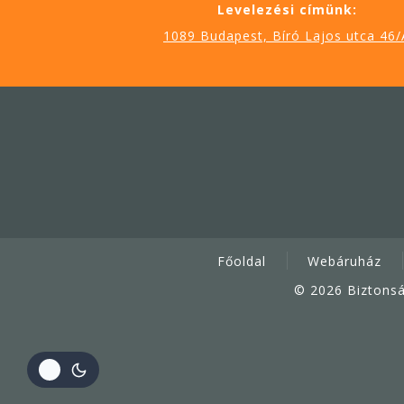
Levelezési címünk:
1089 Budapest, Bíró Lajos utca 46/
Főoldal
Webáruház
© 2026 Biztonsá