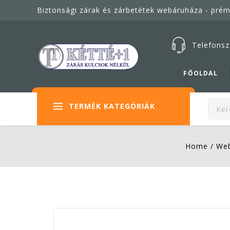
Biztonsági zárak és zárbetétek webáruháza - pré
Telefonsz
FŐOLDAL
TERMÉK KATEGÓRIÁK
Home
/
Web