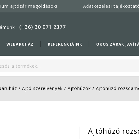
mium ajtózár megoldások!
Adatkezelési tájékoztat
(+36) 30 971 2377
ámunk :
WEBÁRUHÁZ
REFERENCIÁINK
OKOS ZÁRAK JAVÍT
áruház
/
Ajtó szerelvények
/
Ajtóhúzók
/
Ajtóhúzó rozsdam
Ajtóhúzó roz