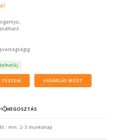
al
ogantyú,
ználható
apvastagságig
delhető)
 TESZEM
VÁSÁRLÁS MOST
MEGOSZTÁS
dő :
min. 2-3 munkanap