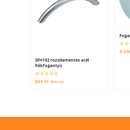
Foga
0
6.0
5
SFH102 rozsdamentes acél
fiókfogantyú
0
864
Ft
ÁFA-val
5