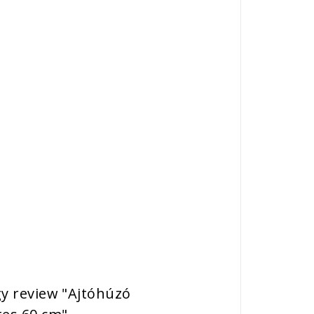
gy review "Ajtóhúzó