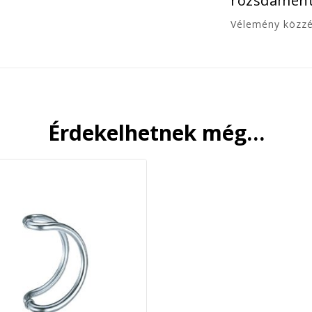
rozsdament
Vélemény közz
Érdekelhetnek még…