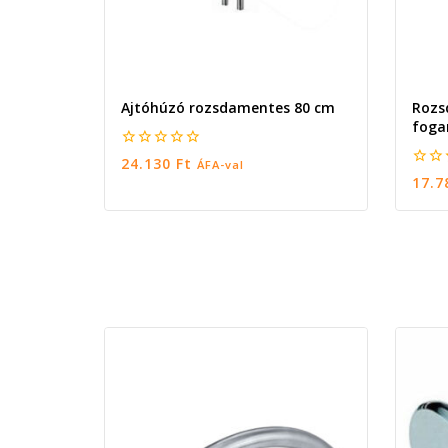
Ajtóhúzó rozsdamentes 80 cm
Rozs
foga
0
24.130
Ft
ÁFA-val
5
0
17.
5