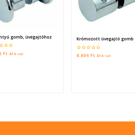
ntyú gomb, üvegajtóhoz
Krómozott üvegajtó gomb
96
Ft
ÁFA-val
0
6.604
Ft
ÁFA-val
5