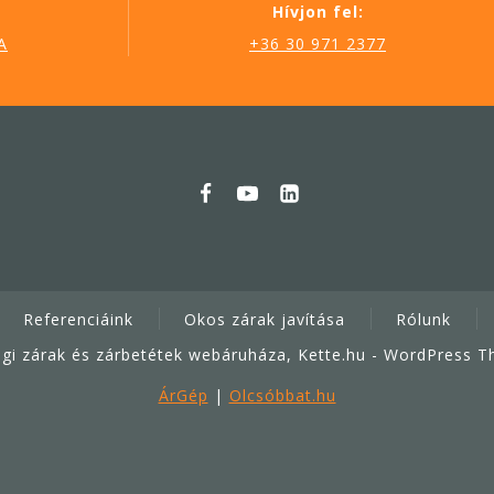
Hívjon fel:
A
+36 30 971 2377
Referenciáink
Okos zárak javítása
Rólunk
gi zárak és zárbetétek webáruháza, Kette.hu - WordPress 
ÁrGép
|
Olcsóbbat.hu