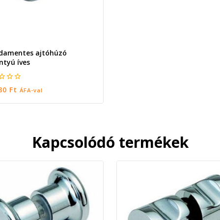
damentes ajtóhúzó
ntyú íves
780
Ft
ÁFA-val
Kapcsolódó termékek