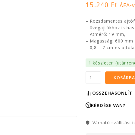
15.240
Ft
ÁFA-v
– Rozsdamentes ajtóf
– üvegajtókhoz is has
– Átmérő: 19 mm,
– Magasság: 600 mm
– 0,8 – 7 cm-es ajtól
1 készleten (utánren
KOSÁRBA
ÖSSZEHASONLÍT
KÉRDÉSE VAN?
Várható szállítási i