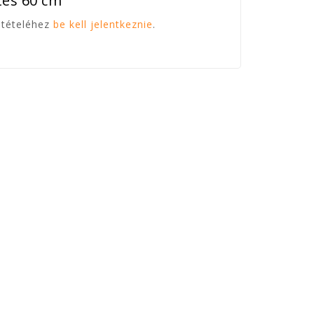
es 60 cm"
étételéhez
be kell jelentkeznie
.