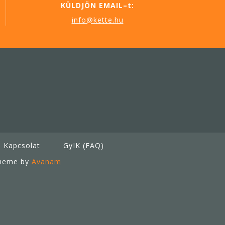
KÜLDJÖN EMAIL–t:
info@kette.hu
Kapcsolat
GyIK (FAQ)
Theme by
Avanam