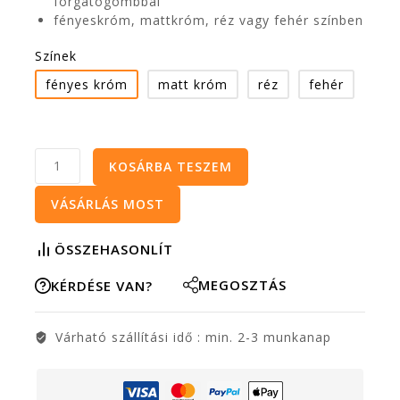
forgatógombbal
fényeskróm, mattkróm, réz vagy fehér színben
Színek
fényes króm
matt króm
réz
fehér
KOSÁRBA TESZEM
VÁSÁRLÁS MOST
ÖSSZEHASONLÍT
MEGOSZTÁS
KÉRDÉSE VAN?
Várható szállítási idő :
min. 2-3 munkanap