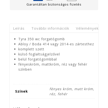
Garantáltan biztonságos fizetés
Leírás
További információk
Vélemények(0)
Tyra 350 wc forgatógomb
Abloy / Boda 414 vagy 2014-es zártesthez
komplett szett
külső foglaltságjelzővel
belül forgatógombbal
fényeskróm, mattkróm, réz vagy fehér
színben
fényes króm, matt króm,
Színek
réz, fehér