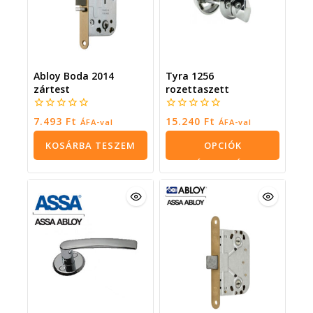
Abloy Boda 2014
Tyra 1256
zártest
rozettaszett
0
0
7.493
Ft
15.240
Ft
ÁFA-val
ÁFA-val
5
5
KOSÁRBA TESZEM
OPCIÓK
VÁLASZTÁSA