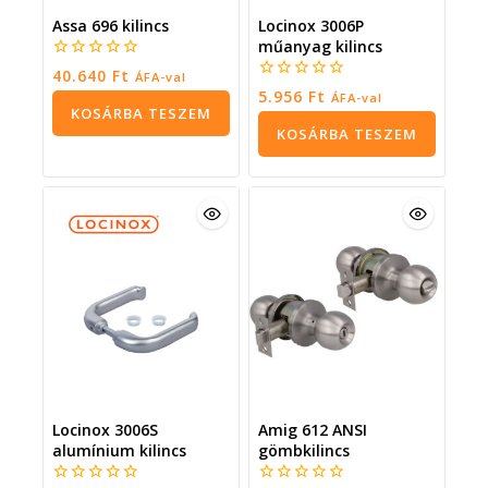
Assa 696 kilincs
Locinox 3006P
műanyag kilincs
0
40.640
Ft
ÁFA-val
5
0
5.956
Ft
ÁFA-val
5
KOSÁRBA TESZEM
KOSÁRBA TESZEM
Locinox 3006S
Amig 612 ANSI
alumínium kilincs
gömbkilincs