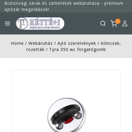
Megszakítás
Biztonsági zárak és zárbetétek webáruháza - prémium
ajtózár megoldások!
0
Home
/
Webáruház
/
Ajtó szerelvények
/
Kilincsek,
rozetták
/
Tyra 350 wc forgatógomb