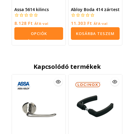
Assa 5614 kilincs
Abloy Boda 414 zártest
0
0
8.128
Ft
11.303
Ft
ÁFA-val
ÁFA-val
5
5
OPCIÓK
KOSÁRBA TESZEM
VÁLASZTÁSA
Kapcsolódó termékek