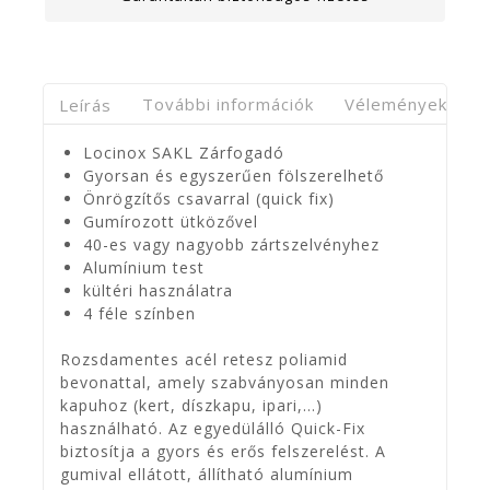
Leírás
További információk
Vélemények(0)
Locinox SAKL Zárfogadó
Gyorsan és egyszerűen fölszerelhető
Önrögzítős csavarral (quick fix)
Gumírozott ütközővel
40-es vagy nagyobb zártszelvényhez
Alumínium test
kültéri használatra
4 féle színben
Rozsdamentes acél retesz poliamid
bevonattal, amely szabványosan minden
kapuhoz (kert, díszkapu, ipari,…)
használható. Az egyedülálló Quick-Fix
biztosítja a gyors és erős felszerelést. A
gumival ellátott, állítható alumínium