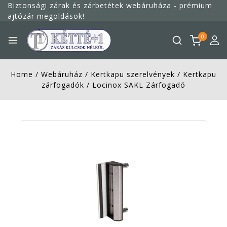
Megszakítás
Biztonsági zárak és zárbetétek webáruháza - prémium
ajtózár megoldások!
0
Home
/
Webáruház
/
Kertkapu szerelvények
/
Kertkapu
zárfogadók
/
Locinox SAKL Zárfogadó