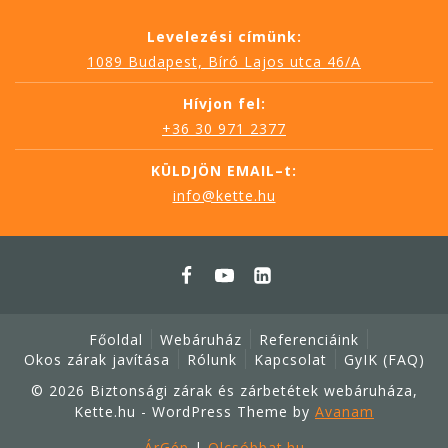
Levelezési címünk:
1089 Budapest, Bíró Lajos utca 46/A
Hívjon fel:
+36 30 971 2377
KÜLDJÖN EMAIL–t:
info@kette.hu
Főoldal
Webáruház
Referenciáink
Okos zárak javítása
Rólunk
Kapcsolat
GyIK (FAQ)
© 2026 Biztonsági zárak és zárbetétek webáruháza,
Kette.hu - WordPress Theme by
Avanam
ÁrGép
|
Olcsóbbat.hu