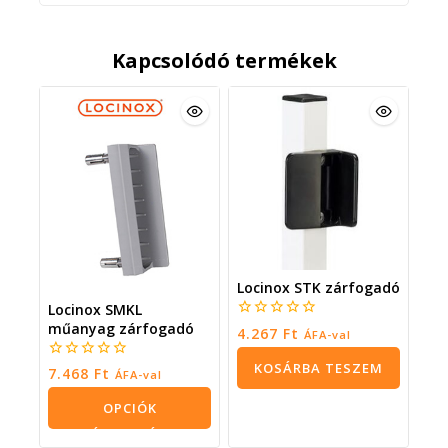
Kapcsolódó termékek
Locinox STK zárfogadó
Locinox SMKL
műanyag zárfogadó
0
4.267
Ft
ÁFA-val
5
KOSÁRBA TESZEM
0
7.468
Ft
ÁFA-val
5
OPCIÓK
VÁLASZTÁSA