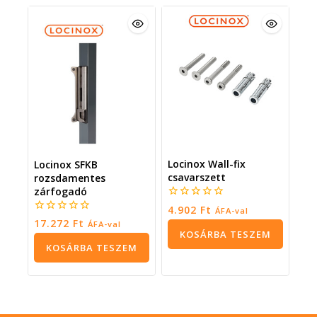
Locinox Wall-fix
Locinox SFKB
csavarszett
rozsdamentes
zárfogadó
0
4.902
Ft
ÁFA-val
5
0
17.272
Ft
ÁFA-val
5
KOSÁRBA TESZEM
KOSÁRBA TESZEM