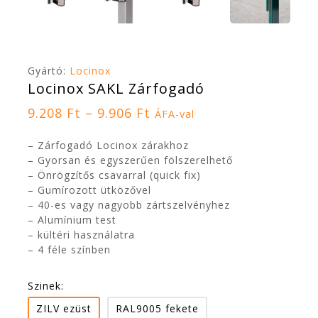
Gyártó:
Locinox
Locinox SAKL Zárfogadó
9.208
Ft
–
9.906
Ft
ÁFA-val
– Zárfogadó Locinox zárakhoz
– Gyorsan és egyszerűen fölszerelhető
– Önrögzítős csavarral (quick fix)
– Gumírozott ütközővel
– 40-es vagy nagyobb zártszelvényhez
– Alumínium test
– kültéri használatra
– 4 féle színben
Szinek:
ZILV ezüst
RAL9005 fekete