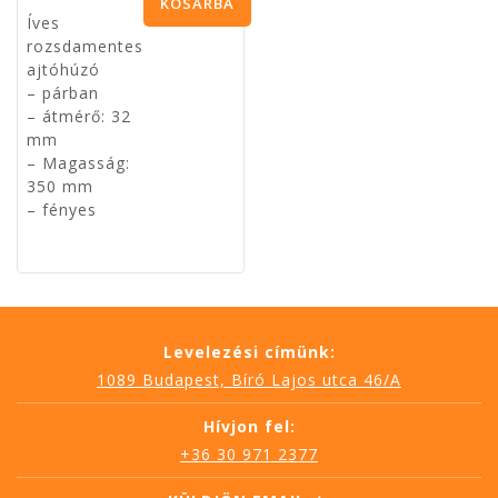
KOSÁRBA
Íves
TESZEM
rozsdamentes
ajtóhúzó
– párban
– átmérő: 32
mm
– Magasság:
350 mm
– fényes
Levelezési címünk:
1089 Budapest, Bíró Lajos utca 46/A
Hívjon fel:
+36 30 971 2377