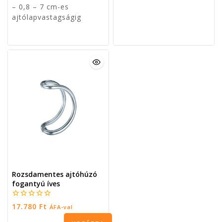
– 0,8 – 7 cm-es
ajtólapvastagságig
Rozsdamentes ajtóhúzó
fogantyú íves
0
17.780
Ft
ÁFA-val
5