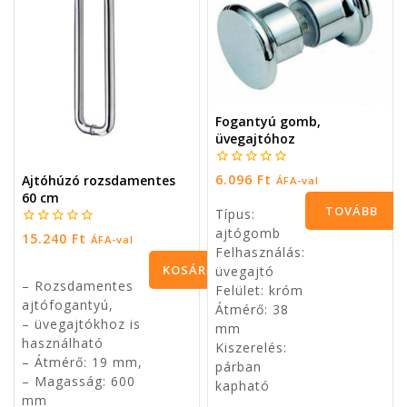
Fogantyú gomb,
üvegajtóhoz
0
6.096
Ft
Ajtóhúzó rozsdamentes
ÁFA-val
5
60 cm
TOVÁBB
Típus:
ajtógomb
OLVASOM
0
15.240
Ft
ÁFA-val
5
Felhasználás:
KOSÁRBA
üvegajtó
– Rozsdamentes
Felület: króm
TESZEM
ajtófogantyú,
Átmérő: 38
– üvegajtókhoz is
mm
használható
Kiszerelés:
– Átmérő: 19 mm,
párban
– Magasság: 600
kapható
mm