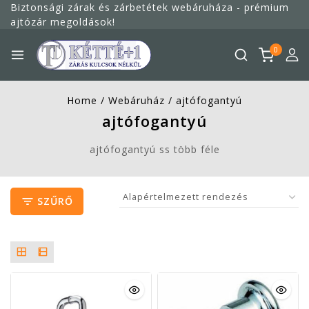
Megszakítás
Biztonsági zárak és zárbetétek webáruháza - prémium
ajtózár megoldások!
0
Home
/
Webáruház
/
ajtófogantyú
ajtófogantyú
ajtófogantyú ss több féle
SZŰRŐ